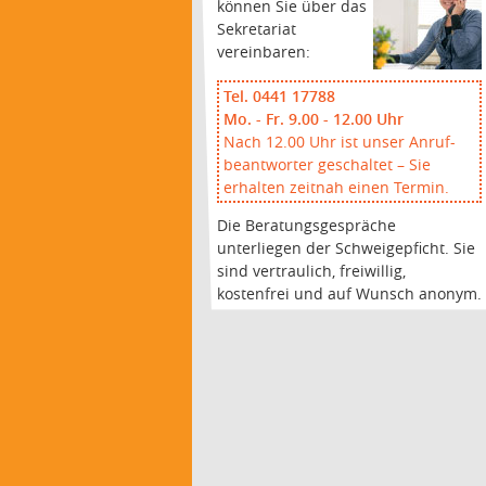
können Sie über das
Sekretariat
vereinbaren:
Tel. 0441 17788
Mo. - Fr. 9.00 - 12.00 Uhr
Nach 12.00 Uhr ist unser Anruf-
beantworter geschaltet – Sie
erhalten zeitnah einen Termin.
Die Beratungsgespräche
unterliegen der Schweigepficht. Sie
sind vertraulich, freiwillig,
kostenfrei und auf Wunsch anonym.